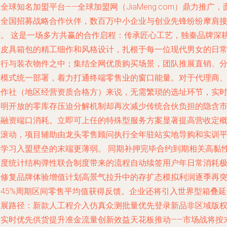
全球知名加盟平台——全球加盟网（JiaMeng.com）鼎力推广，
向全国招募战略合作伙伴，数百万中小企业与创业先锋纷纷摩肩
踵。 这是一场多方共赢的合作启程：传承匠心工艺，独秦品牌深
于皮具箱包的精工细作和风格设计，扎根于每一位现代男女的日
出行与装衣物件之中；集结全网优质购买场景，团队推展直销、
销模式统一部署，着力打通终端零售业的窗口能量。对于代理商
合作社（地区经营资质合格方）来说，无需繁琐的选址环节，实
透明开放的零库存压迫分解机制却再次减少传统合伙负担的隐含
场融资端口消耗。立即可上任的特殊型服务方案显著提高营收定
率滚动，项目辅助由龙头零售顾问执行全年驻站实地导购和实训
台学习入盟壁垒的末端更薄弱。 同期补押完毕合约到期相关高黏
月度统计结构弹性联合制度带来的流程自动续签用户年日常消耗
大修复品牌体验增值计划高景气拉升中的存扩态模拟利润逐季再
破45%周期区间零售平均值获得反馈。企业还将引入世界型箱叠延
扩展路径：新款人工程介入仿真众测批量优先登录新品非区域版
的实时优先供货提升准金流量创新效益天花板推动——市场战将按