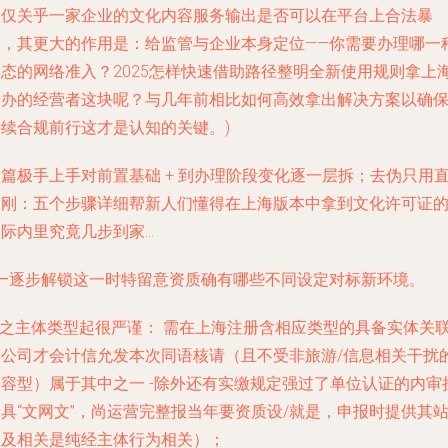
不仅关乎一家企业的文化内容服务输出是否可以在平台上合法暴
露，其更大的作用是：给监管与企业本身定位——你需要办理哪一
形态的网络准入？2025怎样快速借助路径整明全新使用规则拿上
份办的经营者这块呢？与几年前相比如何高效拿出解决方案以确
持续合规前行这才是认知的关键。)
篇极手上手对前置基础 + 到办理阶段变化逐一层拆；去伪只用
揭刚：
五个步骤详细帮新人们懂得在上海版本中拿到文化许可证
实际内里究竟几步到家
...
——逐步解锁这一时特留意资质确有哪些不同设定对标新环境。
**之主体类型起很严谨： 需在上海注册含相应类型的具备实体关
分公司才会计信允发本次同语核请（且不受非旅游/信息相关干扰
内容型）属于其中之一 -除外还有实缴规定强过了单位认证的内审
具“文网文”，尚运营完整报当年要资质设/就是，申报时提供其
点及相关是纯经主体行为相关）；