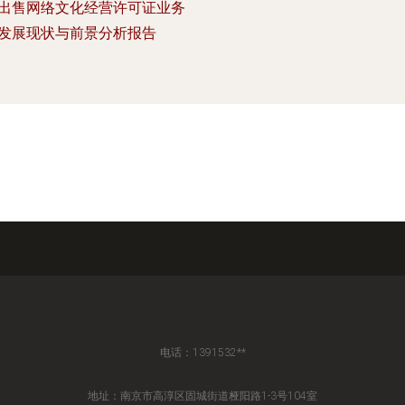
出售网络文化经营许可证业务
发展现状与前景分析报告
电话：1391532**
地址：南京市高淳区固城街道桠阳路1-3号104室