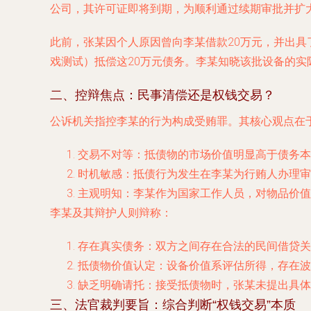
公司，其许可证即将到期，为顺利通过续期审批并扩
此前，张某因个人原因曾向李某借款20万元，并出具
戏测试）抵偿这20万元债务。李某知晓该批设备的
二、控辩焦点：民事清偿还是权钱交易？
公诉机关指控李某的行为构成受贿罪。其核心观点在
交易不对等
：抵债物的市场价值明显高于债务本
时机敏感
：抵债行为发生在李某为行贿人办理审
主观明知
：李某作为国家工作人员，对物品价值
李某及其辩护人则辩称：
存在真实债务
：双方之间存在合法的民间借贷关
抵债物价值认定
：设备价值系评估所得，存在波
缺乏明确请托
：接受抵债物时，张某未提出具体
三、法官裁判要旨：综合判断“权钱交易”本质