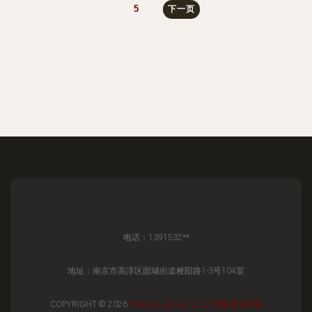
5
下一页
电话：1391532**
地址：南京市高淳区固城街道桠阳路1-3号104室
COPYRIGHT © 2026
WWW.NJYF567.COM
网络文化经营